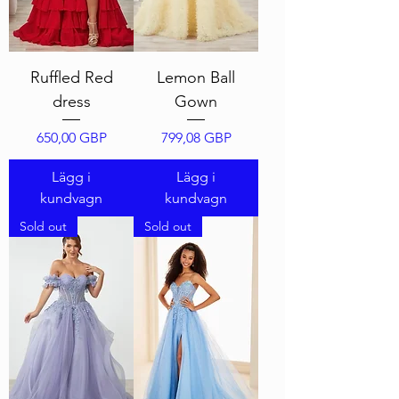
Ruffled Red
Lemon Ball
dress
Gown
Pris
Pris
650,00 GBP
799,08 GBP
Lägg i
Lägg i
kundvagn
kundvagn
Sold out
Sold out