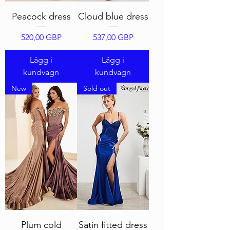
Peacock dress
Cloud blue dress
Pris
Pris
520,00 GBP
537,00 GBP
Lägg i
Lägg i
kundvagn
kundvagn
New
Sold out
Plum cold
Satin fitted dress