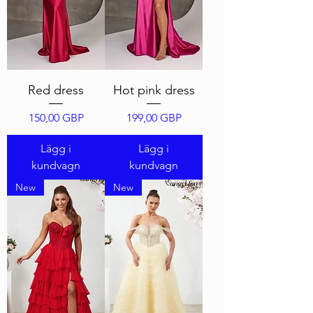
Red dress
Hot pink dress
Pris
Pris
150,00 GBP
199,00 GBP
Lägg i
Lägg i
kundvagn
kundvagn
New
New