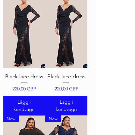
Black lace dress
Black lace dress
Pris
Pris
220,00 GBP
220,00 GBP
Lägg i
Lägg i
kundvagn
kundvagn
New
New