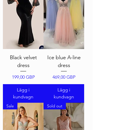
Black velvet
Ice blue A-line
dress
dress
Pris
Pris
199,00 GBP
469,00 GBP
Lägg i
Lägg i
kundvagn
kundvagn
Sale
Sold out