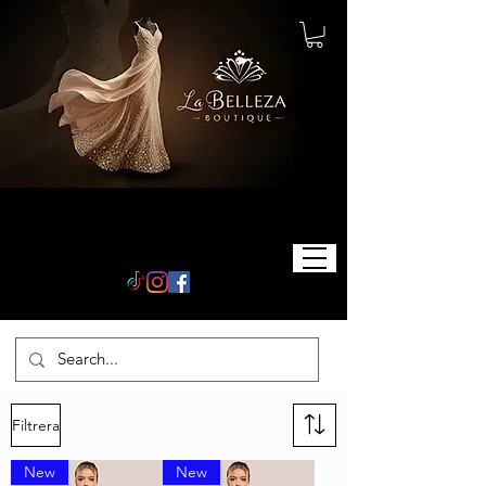
Filtrera
New
New