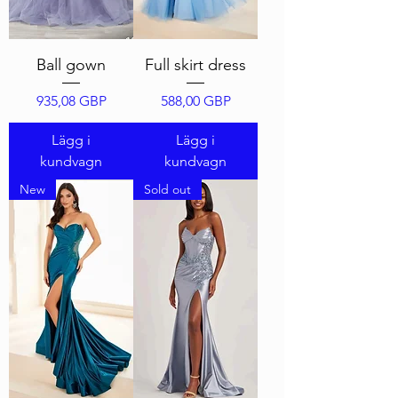
Ball gown
Full skirt dress
Pris
Pris
935,08 GBP
588,00 GBP
Lägg i
Lägg i
kundvagn
kundvagn
New
Sold out