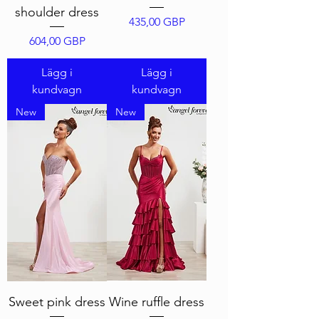
shoulder dress
Pris
435,00 GBP
Pris
604,00 GBP
Lägg i
Lägg i
kundvagn
kundvagn
New
New
Sweet pink dress
Wine ruffle dress