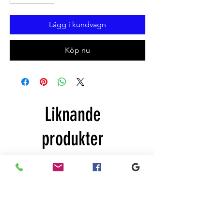
Lägg i kundvagn
Köp nu
Liknande
produkter
New
Sale