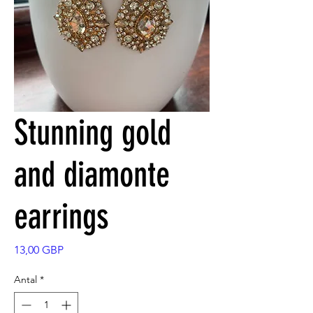
Stunning gold
and diamonte
earrings
Pris
13,00 GBP
Antal
*