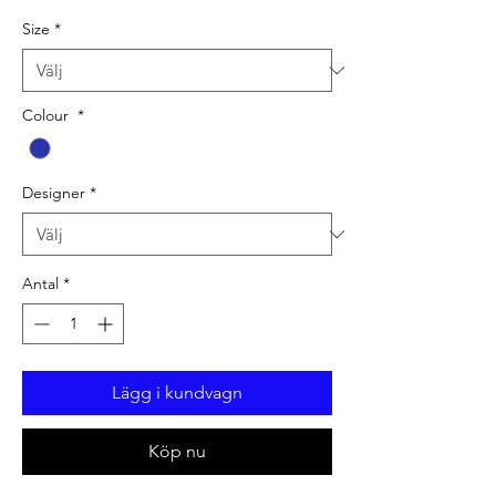
Size
*
Colour
*
Designer
*
Antal
*
Lägg i kundvagn
Köp nu