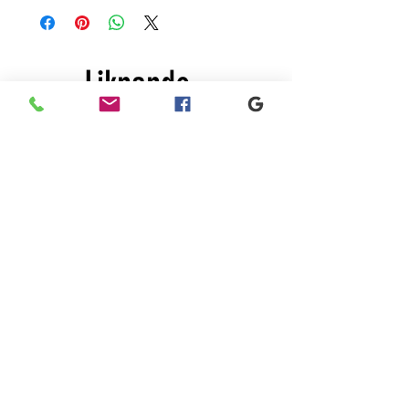
Liknande
produkter
New
New
Black
Black