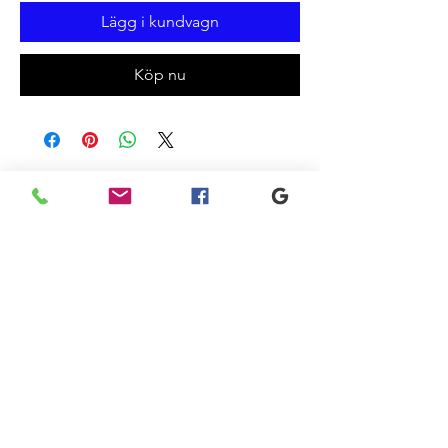
Lägg i kundvagn
Köp nu
Liknande
produkter
New
Sale